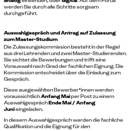
analog
einsenden, oder
digital
. Auf dem Portal
werden Sie durch alle Schritte sorgsam
durchgeführt.
Aus­wahl­ge­spräch und Antrag auf Zu­las­sung
zum Master-Studium
Die Zulassungskommission besteht in der Regel
aus drei Lehrenden und zwei Master-Studierenden.
Sie sichtet die Bewerbungen und trifft eine
Vorauswahl nach Grad der fachlichen Eignung. Die
Kommission entscheidet über die Einladung zum
Gespräch.
Diese ausgewählten Bewerber*innen werden
voraussichtlich
Anfang Mai
per Post zu einem
Auswahlgespräch
Ende Mai / Anfang
Juni
eingeladen.
In diesem
Auswahlgespräch
werden die fachliche
Qualifikation und die Eignung für den